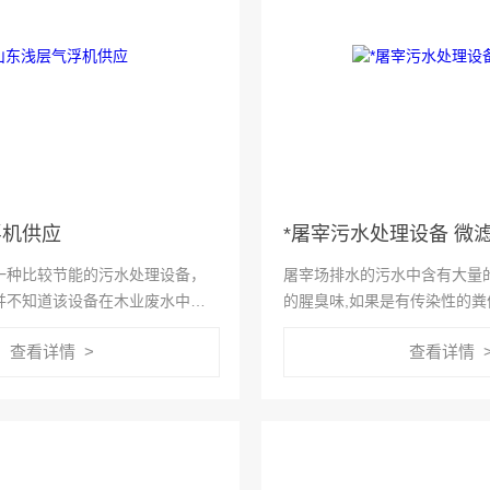
浮机供应
*屠宰污水处理设备 微
一种比较节能的污水处理设备，
屠宰场排水的污水中含有大量
并不知道该设备在木业废水中有
的腥臭味,如果是有传染性的粪
么该设备在木业当中究竟能起到
污水处理设备进行有效处理,
查看详情 >
查看详情 
下来就给大家来总结一下吧。
备的排水装置以下要求才可以: