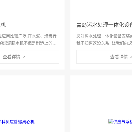
水机
青岛污水处理一体化设
业应用比较广泛,在水泥、煤炭行
您对污水处理一体化设备安装
好的煤泥脱水机不但是制造上的成
我不知道这没关系. 让我们向
进行保养与维护,才能更好的被用
理一体化设备.
查看详情 >
查看详情 
大用户朋友记得定期检查烘干机,
故...