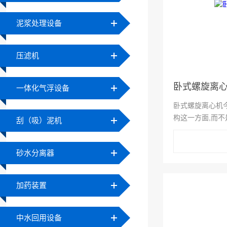
泥浆处理设备
压滤机
卧式螺旋离
一体化气浮设备
卧式螺旋离心机
构这一方面,而不
刮（吸）泥机
有,而前者则没有
家能够在这一方面
砂水分离器
面,出于这一目的,
加药装置
中水回用设备