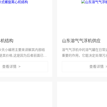
心机结构
山东溶气气浮机供应
今天小编将主要来讲解其内部结
溶气气浮机中的溶气罐在日常
是其价格,这是因为后者前面已
重要的作用，它能决定处理污
,所以就需要来进行讲解,好让大
大家对它的溶气罐有多少了解
查看详情 >
查看详情 
清楚明白,没有任何疑问.那下
来具体讲解一下吧。
事不宜...