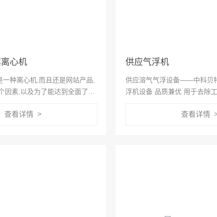
螺离心机
供应气浮机
一种离心机,而且还是网站产品,
供应溶气气浮设备——中科贝
个因素,以及为了能达到全面了解
浮机设备 品质兼优 用于去除
,那么对它的学习与了解,这就是
固体悬浮物、油脂、胶状物等
查看详情 >
查看详情 
也是不能马虎的.所以,就有了这
剂的帮助下，可以*上降低污水
.