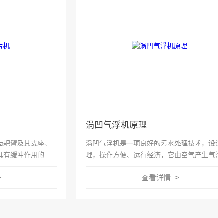
涡凹气浮机原理
齿耙臂及其支座、
涡凹气浮机是一项良好的污水处理技术，设
具有缓冲作用的撇
理，操作方便、运行经济，它由空气产生气泡
。下面我们就来简
接从废水中除去固体悬浮物、油脂、胶状物
>
查看详情 >
工作原理是怎样
质。但是大家对它在在污水处理中原理有多
解呢？接下来就给大家来具体讲解...