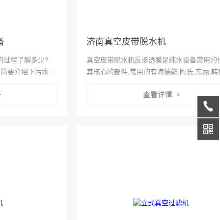
备
济南真空皮带脱水机
的过程了解多少?
真空皮带脱水机反渗透膜是纯水设备常用的
您简要介绍下污水处
其核心的部件,常用的有海德能,陶氏,东丽,韩
及国内品牌的世通等,由于其价格比较贵,所
>
查看详情 >
要做好反渗透膜的保存,为了防止在存储期间
面生物的生长和在后续...