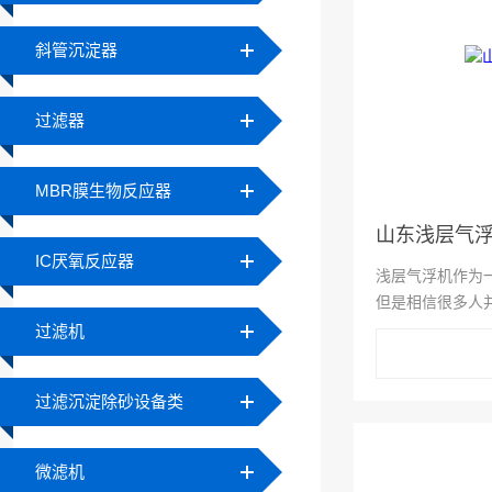
斜管沉淀器
过滤器
MBR膜生物反应器
山东浅层气
IC厌氧反应器
浅层气浮机作为
但是相信很多人
很大的作用，那
过滤机
哪些作用呢？接
过滤沉淀除砂设备类
微滤机