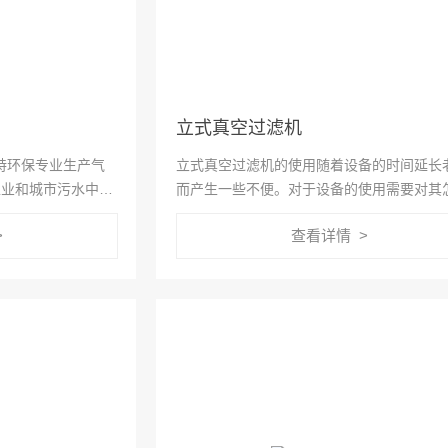
立式真空过滤机
特环保专业生产气
立式真空过滤机的使用随着设备的时间延长
工业和城市污水中的
而产生一些不便。对于设备的使用需要对其
杂质。在化学絮凝
的合理维护，来确保设备的正常高效运转呢
>
查看详情 >
中的SS和COD