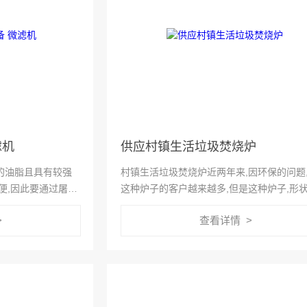
滤机
供应村镇生活垃圾焚烧炉
的油脂且具有较强
村镇生活垃圾焚烧炉近两年来,因环保的问题
便,因此要通过屠宰
这种炉子的客户越来越多,但是这种炉子,形
但时屠宰污水处理设
异,而且大小不一.就目前来看,小炉子还是具多
>
查看详情 >
那么小炉子如何在内衬上使用耐火材料施工上
确实有现场和实际...