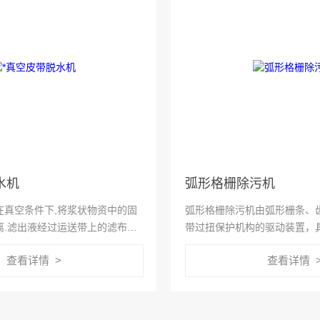
水机
弧形格栅除污机
在真空条件下,将浆状物资中的固
弧形格栅除污机由弧形栅条、
离.滤出液经过运送带上的滤布排
带过扭保护机构的驱动装置，
安装在脱水机下方中心真空箱两侧
渣耙和导渣板、控制柜等组成
查看详情 >
查看详情 
盒的空气发生的低砡空气垫支撑
单了解一下弧形格栅除污机的
的。