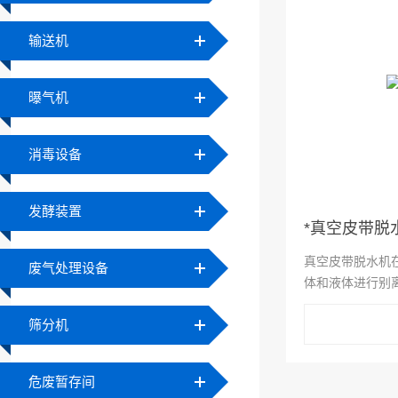
输送机
曝气机
消毒设备
发酵装置
*真空皮带脱
真空皮带脱水机
废气处理设备
体和液体进行别
出.运送带经过
筛分机
的一毓空气分配
（大脱水机）.
危废暂存间