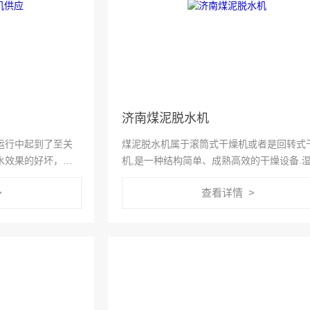
济南煤泥脱水机
运行中起到了至关
煤泥脱水机属于滚筒式干燥机或者是回转式
水效果的好坏，那
机,是一种结构简单、成熟高效的干燥设备.
呢？下面就给大家
本身具有高粘性和干燥后容易结块的特性,烘
>
查看详情 >
果好,深受广大矿山行业的喜爱.随着国家建
快,煤泥脱水机的销量也...