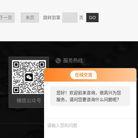
下一页
末页
跳转到第
页
服务热线：
0536-634568
您好！欢迎前来咨询，很高兴为您
在线交流
在线交流
服务，请问您要咨询什么问题呢？
您好！欢迎前来咨询，很高兴为您
您好，看您停留很久了，是否找到
山东省诸城市芦河大道8358号
服务，请问您要咨询什么问题呢？
微信公众号
了需求产品，您可以直接在线与我
zhongkebeite@163.com
联系！