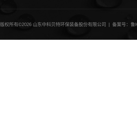
版权所有©2026 山东中科贝特环保装备股份有限公司 |
备案号：鲁IC