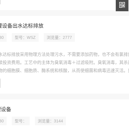
消除氮的富营养化. 污染.
理设备出水达标排放
30
型号：WSZ
浏览量：2777
水达标排放采用物理方法处理污水，不需要添加药物，也不会有氯排
续投资费用。工艺中的主体为臭氧消毒＋过滤吸附。臭氧消毒，其杀
物的细胞膜、细胞质、酶系统和核酸，从而使细菌和病毒迅速灭活。
部门污水中含有的病源性微生物、细菌、病毒等杀灭率在99%以上。
使用寿命8万小时
理设备
30
型号：
浏览量：3144