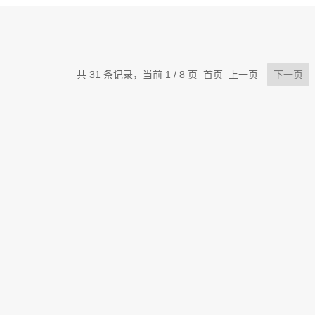
上清液经强氧化剂消
共 31 条记录，当前 1 / 8 页 首页 上一页
下一页