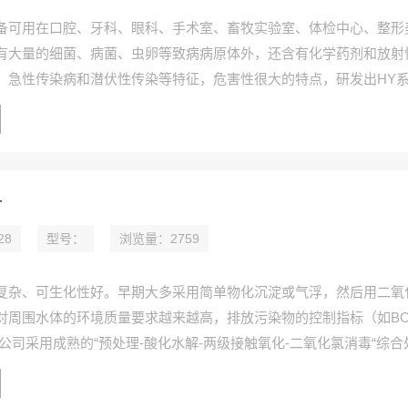
备可用在口腔、牙科、眼科、手术室、畜牧实验室、体检中心、整形
有大量的细菌、病菌、虫卵等致病病原体外，还含有化学药剂和放射
，急性传染病和潜伏性传染等特征，危害性很大的特点，研发出HY
。设备采用物理方法处理污水，无需添加药剂，也不会有氯排放超标
费用，工艺中的主体为沉淀+臭氧消毒+过滤吸附。HY系列小型医疗
县、市、乡镇医疗机构应用，并且取得客户*好评。
备
28
型号：
浏览量：2759
复杂、可生化性好。早期大多采用简单物化沉淀或气浮，然后用二氧
对周围水体的环境质量要求越来越高，排放污染物的控制指标（如BO
公司采用成熟的“预处理-酸化水解-两级接触氧化-二氧化氯消毒“综合
砂、筛网过滤预处理后进入调节池，生化处理采用“酸化水解—好氧”
来降解和去除废水中的污染物。生化后的污水采用沉淀池进行泥水分