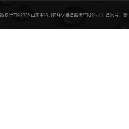
版权所有©2026 山东中科贝特环保装备股份有限公司 |
备案号：鲁IC