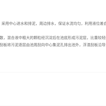
。采用中心进水和排泥，周边排水，保证水流均匀，利用液位差
散，混合液中粗大的颗粒经沉淀后在池底形成污泥层，比重较轻
刮板将污泥逐层由池周刮向中心集泥孔排出池外，浮渣刮板沿导