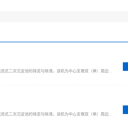
中心传动刮吸泥机该机适用于大中型辐流式二次沉淀池的排泥与除渣。该机为中心支墩双（单）周边传动，其传动力矩大、节能。采用中心进水和排泥，周边排水，保证水流均匀，利用液位差自吸式排泥。设有过载保护装置，可与微机联网控制。
中心传动刮吸泥机该机适用于大中型辐流式二次沉淀池的排泥与除渣。该机为中心支墩双（单）周边传动，其传动力矩大、节能。采用中心进水和排泥，周边排水，保证水流均匀，利用液位差自吸式排泥。设有过载保护装置，可与微机联网控制。