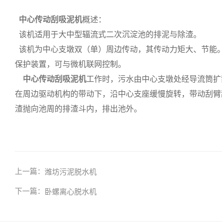
中心传动刮吸泥机
概述：
该机适用于大中型辐流式二次沉淀池的排泥与除渣。
该机为中心支墩双（单）周边传动，其传动力矩大、节能
保护装置，可与微机联网控制。
中心传动刮吸泥机
工作时，污水由中心支墩处经导流筒扩
在周边驱动机构的带动下，沿中心支座缓慢旋转，带动刮臂
渣抛向池周的排渣斗内，排出池外。
上一篇：
潍坊污泥脱水机
下一篇：
卧螺离心脱水机