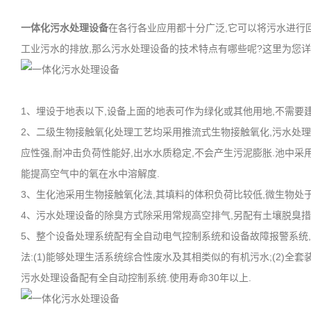
一体化污水处理设备
在各行各业应用都十分广泛,它可以将污水进行
工业污水的排放,那么污水处理设备的技术特点有哪些呢?这里为您详
1、埋设于地表以下,设备上面的地表可作为绿化或其他用地,不需要
2、二级生物接触氧化处理工艺均采用推流式生物接触氧化,污水处理
应性强,耐冲击负荷性能好,出水水质稳定,不会产生污泥膨胀.池中采
能提高空气中的氧在水中溶解度.
3、生化池采用生物接触氧化法,其填料的体积负荷比较低,微生物处于自
4、污水处理设备的除臭方式除采用常规高空排气,另配有土壤脱臭措
5、整个设备处理系统配有全自动电气控制系统和设备故障报警系统,
法:(1)能够处理生活系统综合性废水及其相类似的有机污水;(2)全
污水处理设备配有全自动控制系统.使用寿命30年以上.