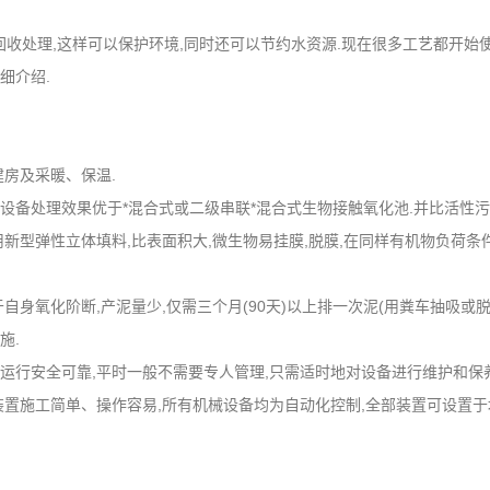
回收处理,这样可以保护环境,同时还可以节约水资源.现在很多工艺都开始
细介绍.
建房及采暖、保温.
设备处理效果优于*混合式或二级串联*混合式生物接触氧化池.并比活性污
用新型弹性立体填料,比表面积大,微生物易挂膜,脱膜,在同样有机物负荷条件
身氧化阶断,产泥量少,仅需三个月(90天)以上排一次泥(用粪车抽吸或脱
施.
运行安全可靠,平时一般不需要专人管理,只需适时地对设备进行维护和保
套装置施工简单、操作容易,所有机械设备均为自动化控制,全部装置可设置于地