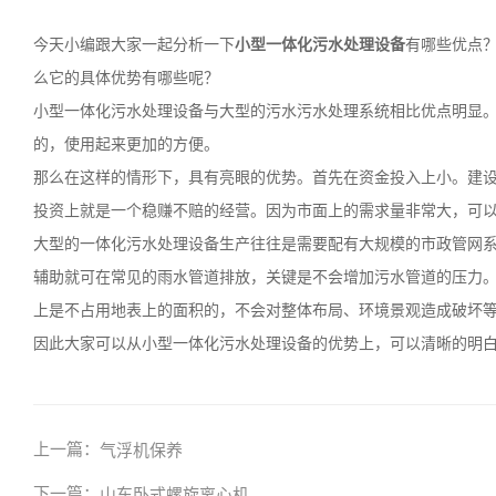
今天小编跟大家一起分析一下
小型一体化污水处理设备
有哪些优点
么它的具体优势有哪些呢？
小型一体化污水处理设备与大型的污水污水处理系统相比优点明显
的，使用起来更加的方便。
那么在这样的情形下，具有亮眼的优势。首先在资金投入上小。建
投资上就是一个稳赚不赔的经营。因为市面上的需求量非常大，可
大型的一体化污水处理设备生产往往是需要配有大规模的市政管网
辅助就可在常见的雨水管道排放，关键是不会增加污水管道的压力
上是不占用地表上的面积的，不会对整体布局、环境景观造成破坏
因此大家可以从小型一体化污水处理设备的优势上，可以清晰的明
上一篇：
气浮机保养
下一篇：
山东卧式螺旋离心机