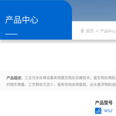
产品中心
首页
>
产品中心
工业污水处理设备采用膜生物反应器技术。是生物处理技
产品描述：
的微生物量，工艺剩余污泥少，极有效地去除氨氮，出水悬浮物和浊
废水处理的研究工作。日本有1000余座MBR在运转。其水源取自
产品型号
WSZ