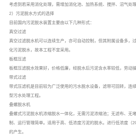
考虑到若采用消化处理，需增加消化池、加热系统、搅拌、沼气处
2
）
污泥脱水方式的选择
目前国内污泥脱水装置主要由以下几种形式：
真空过滤
真空过滤脱水机可以连续生产，亦可自动控制，但其附属设备多，
化污泥脱水，故本工程不宜采用。
板框压滤
板框压滤脱水效果好，价格低廉，经脱水后污泥含水率较低，劳动
带式过滤
带式压滤机是目前较为广泛使用的污水脱水设备，滤带可回转，连
型污水处理工程。
叠螺脱水机
叠螺式污泥脱水机浓缩脱水一体化，无需污泥浓缩池；无滤布、无
制、运行管理简单。适用于高、低浓度污泥的脱水。进行低浓度（
2
的产生。