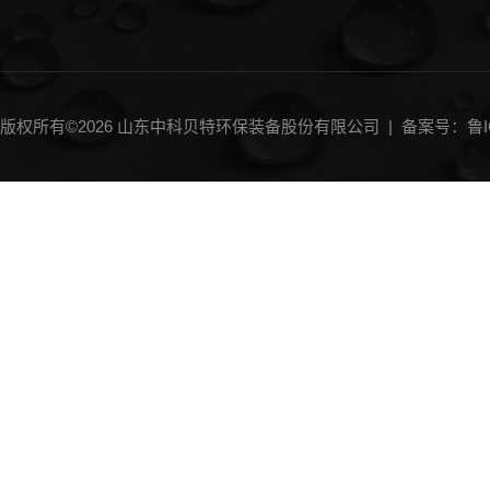
版权所有©2026 山东中科贝特环保装备股份有限公司 |
备案号：鲁IC