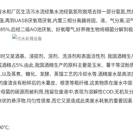
废水和厂区生活污水流经集水池经氨氮吹脱塔去除一部分氨氮,然
D值,再到UASB厌氧塔厌氧,内置三相分离器将固、液、气分离,
低85%,后经二级AO池厌氧、好氧曝气,好养微生物将细菌分解到
时又是酒基、浸提剂、溶剂、洗涤剂和表面活性剂. 我国酒精生
合成酒精占5%.由此,我国酒精生产的原料主要是玉米、薯干等淀粉
,以及蒸煮、糖化、发酵、蒸馏工艺的冷却水等.酒精废水是高浓
中的废渣含有粉碎后的木薯皮、根茎等粗纤维,这类物质在废水中是
母菌的碳源而被利用,残留在废液中,表现为溶解性COD;无机灰
块状的悬浮物,均匀性很差,而它又是造成此类废水耗氧的重要因素
0℃;