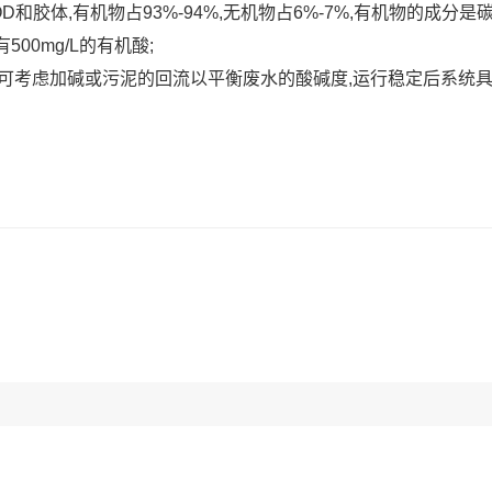
D和胶体,有机物占93%-94%,无机物占6%-7%,有机物的成分
00mg/L的有机酸;
行初期可考虑加碱或污泥的回流以平衡废水的酸碱度,运行稳定后系统