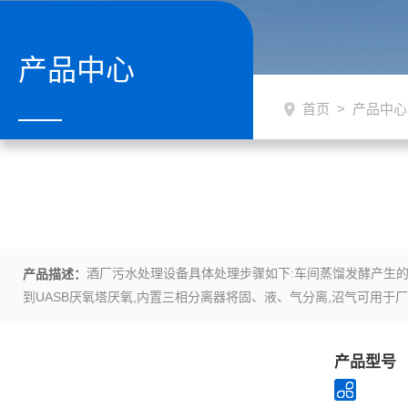
产品中心
首页
>
产品中心
酒厂污水处理设备具体处理步骤如下:车间蒸馏发酵产生的
产品描述：
到UASB厌氧塔厌氧,内置三相分离器将固、液、气分离,沼气可用于厂
排放.
产品型号