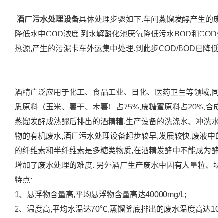
酒厂污水处理设备
具体处理步骤如下:车间蒸馏发酵产生的
降低水中COD浓度,到水解酸化池厌氧降低污水BOD和CO
热源,产生的污泥卡车外运集中处理.到此步COD/BOD已降
酒精广泛应用于化工、食品工业、日化、医药卫生等领域,同
质原料（玉米、薯干、木薯）占75%,废糖蜜原料占20%,
蒸馏发酵成熟醪后排出的酒精糟,生产设备的洗涤水、冲洗水
物的有机废水,酒厂污水处理设备起步较早,发展较快.废液
的纤维素和半纤维素是多糖类物质,在酒精发酵中不能成为酵
增加了废水处理的难度. 另外酒厂生产废水中因有大量粒、
特点:
1、悬浮物含量高,平均悬浮物含量高达40000mg/L;
2、温度高,平均水温达70℃,蒸馏釜底排出的废水温度高达10