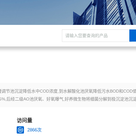
节池沉淀降低水中COD浓度,到水解酸化池厌氧降低污水BOD和COD值
85%,后经二级AO池厌氧、好氧曝气,好养微生物将细菌分解到极沉淀池沉
访问量
2866次