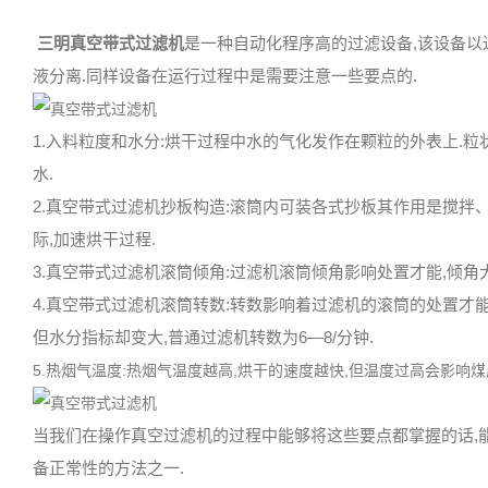
三明
真空带式过滤机
是一种自动化程序高的过滤设备,该设备以
液分离.同样设备在运行过程中是需要注意一些要点的.
1.入料粒度和水分:烘干过程中水的气化发作在颗粒的外表上.粒
水.
2.真空带式过滤机抄板构造:滚筒内可装各式抄板其作用是搅
际,加速烘干过程.
3.真空带式过滤机滚筒倾角:过滤机滚筒倾角影响处置才能,倾角大
4.真空带式过滤机滚筒转数:转数影响着过滤机的滚筒的处置才
但水分指标却变大,普通过滤机转数为6—8/分钟.
5.热烟气温度:热烟气温度越高,烘干的速度越快,但温度过高会影响煤质.
当我们在操作真空过滤机的过程中能够将这些要点都掌握的话,
备正常性的方法之一.