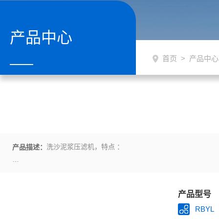
产品中心
首页
>
产品中心
洗沙泥浆压滤机，特点 ：
产品描述：
1、超长的重力脱水区，承重量大，处理能力强、耗能少，运行成本
产品型号
2、*的斜式加长楔形区设计，运行更稳定，处理量大。
RBYL