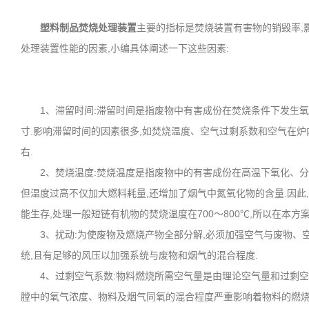
塑料制品焚烧处理装置
主要的指标是焚烧装置有害物的销毁率,
处理装置性能的因素,小编具体阐述一下这些因素:
1、滞留时间:滞留时间是指废物中有害成份在焚烧条件下发生氧化
寸.影响滞留时间的因素很多,如焚烧温度、空气过剩系数和空气在炉
右.
2、焚烧温度:焚烧温度是指废物中的有害成份在高温下氧化、分解
但温度过高不仅加大燃料耗量,还增加了烟气中氮氧化物的含量.因此
能生存,处理一般短链有机物的焚烧温度在700～800℃,所以在本
3、扰动:为使废物及燃烧产物全部分解,必须加强空气与废物、空
统,且有足够的风压以加强系统与废物和烟气的混合程度.
4、过剩空气系数:物料燃烧所需空气量是由理论空气量和过剩空气
膛中的氧气浓度、物料及烟气同氧的混合程度严重影响着物料的燃烧