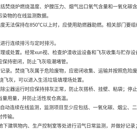
包括焚烧炉燃烧温度、炉膛压力、烟气出口氧气含量和一氧化碳
污染物的在线监测数据。
度无法保持在850℃以上时，应使用助燃器助燃。相关部门要组
应进行连续排污与定时排污。
理或处置。经常xun
视
、检查炉渣收运设备和飞灰收集与贮存设
应保持密闭，防止飞灰吸潮堵管。
应记录。焚烧飞灰属于危险废物，应密闭收集、运输并按照危险
焚烧飞灰，可以进入生活垃圾填埋场处置。
式除尘器运行时应保持排灰正常，防止灰搭桥、挂壁、粘袋；停
当量用量，并防止活性炭仓高温。
烟气自动连续在线监测，监测项目至少应包括、一氧化碳、烟尘、
时传输。
、地下建筑物内、生产控制室等处进行沼气日常监测，并做好记录