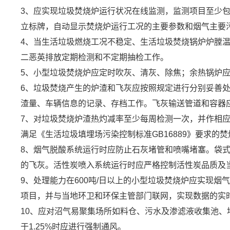
3、应实现垃圾焚烧炉运行状况在线监测，监测项目至少
立标牌，自动显示焚烧炉运行工况的主要参数和烟气主要
4、当生活垃圾燃烧工况不稳定、生活垃圾焚烧锅炉炉膛温
二恶英排放定期检测和不定期抽检工作。
5、小型垃圾焚烧炉应定时吹灰、清灰、除焦；余热锅炉
6、垃圾焚烧产生的炉渣和飞灰应按照规定进行分别妥善处
渣量、车辆信息的记录、存档工作。飞灰输送管道和容器
7、对垃圾焚烧炉渣热灼减率至少每周检测一次，并作相
满足《生活垃圾填埋场污染控制标准GB16889》要求的
8、烟气脱酸系统运行时应防止石灰堵管和喷嘴堵塞。袋
的飞灰。活性炭喷入系统运行时应严格控制活性炭品质及
9、处理能力在600吨/日以上的小型垃圾焚烧炉应实现
项目，并与当地环卫和环保主管部门联网，实现数据的实
10、应对沼气易聚集场所如料仓、污水及渗滤液收集池
于1.25%时应进行强制通风。