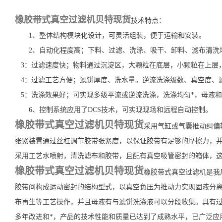
橡胶带式真空过滤机贝特现货
技术特点：
1、整体结构模块化设计，可灵活组装，便于运输和安装。
2、自动化程度高；下料、过滤、洗涤、吸干、卸料、滤布清洗均
3：过滤速度快；物料通过沉淀区，大颗粒在底层，小颗粒在上层
4：过滤工艺方便；滤饼厚度、洗水量。逆流洗涤级数、真空度、
5：洗涤效果好；可实现多级平流或逆流洗涤，洗涤均匀*，母液
6、控制系统应用了DCS技术，可实现现场和远程自动控制。
橡胶带式真空过滤机贝特现货
采用气缸或气囊推动纠偏
张紧装置通过丝杠调节胶带张紧度，以保证胶带有足够的摩擦力，
采用工艺水喷射，清洗滤布和胶带，且配有真空吸管密封的箱体，
橡胶带式真空过滤机贝特现货
橡胶带式真空过滤机是我
胶带间构成运动密封的结构型式，以真空负压为推动力实现固液分
布再生等工艺操作，并且母液有与滤饼洗涤液可以分段收集。具有
多年改进和*，产品的技术性能和质量已达到了成熟水平，已广泛应