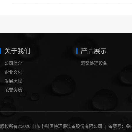
关于我们
产品展示
公司简介
泥浆处理设备
企业文化
发展历程
荣誉资质
版权所有©2026 山东中科贝特环保装备股份有限公司 |
备案号：鲁IC