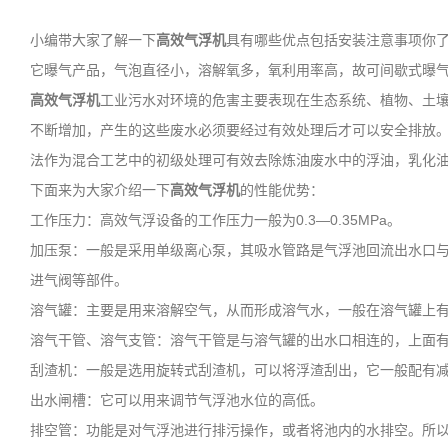
小编带大家了解一下
高效气浮机
具有哪些优点包括安装注意事项你
它曝气产品，气泡直径小，溶解氧多，氧利用率高，故可间歇式曝
高效气浮机
工业污水对环境的危害主要表现在生态系统、植物、土
不断增加，产生的这些废水必须要经过有效处理后才可以安全排放
法作为混合工艺中的初级处理可有效去除炼油废水中的浮油，乳化
下面来为大家介绍一下
高效气浮机
的性能优势：
工作压力：高效气浮设备的工作压力一般为0.3—0.35MPa。
加压泵：一般是采用单级离心泵，其吸水管路是气浮池回流出水口
进气阀等部件。
溶气罐：主要是用来溶解空气，从而形成溶气水，一般在溶气罐上
溶气干管、溶气支管：溶气干管是与溶气罐的出水口相连的，上面
刮渣机：一般是选用旋转式刮渣机，可以将浮渣刮出，它一般配有
出水闸槽：它可以用来调节气浮池水位的高低。
排空管：功能是对气浮池进行排污操作，或者将池内的水排空。所