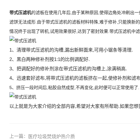
带式压滤机
的滤板在使用几年后,由于某种原因,使得边角处冲刷出一
滤饼无法成形.由于带式压滤机的滤板材料特殊,难于修补,只能换新
情况终于出现了转机,试用效果很好,达到了密封效果.带式压滤机中
1、清理带式压滤机的沟槽,漏出新鲜面来,可用小锯条等清理.
2、黑白两种修补剂按1:1的比例调配好.
3、把调配好的修补剂涂在带式压滤机的沟槽上,涂满稍高.
4、迅速套好滤布,将带式压滤机的滤板挤在一起,使修补剂和滤布
5、挤压一段时间后,粘胶自然成型,不再变化,此时便可以正常使用了.
以上就是为大家介绍的全部内容,希望对大家有所帮助.如果您想
上一篇：
医疗垃圾焚烧炉热介质