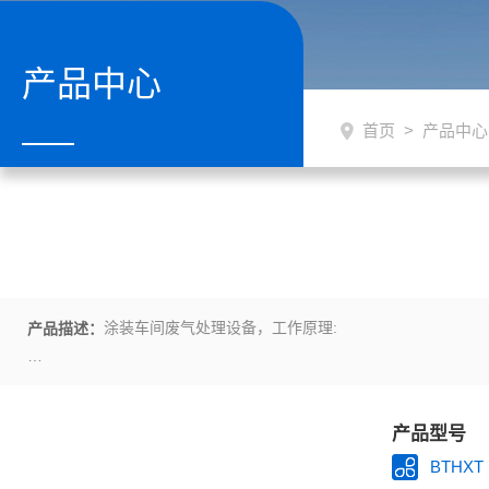
产品中心
首页
>
产品中心
涂装车间废气处理设备，工作原理:
产品描述：
在催化剂的帮助下，有机废气可以在较低的点火温度下无焰燃烧，有
备和风机组成，通过零压阀调节气风比
产品型号
BTHXT