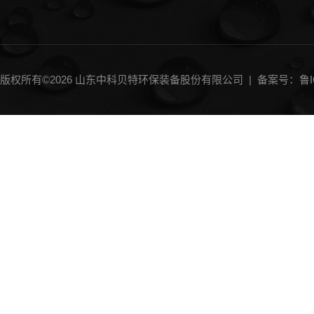
版权所有©2026 山东中科贝特环保装备股份有限公司 |
备案号：鲁IC