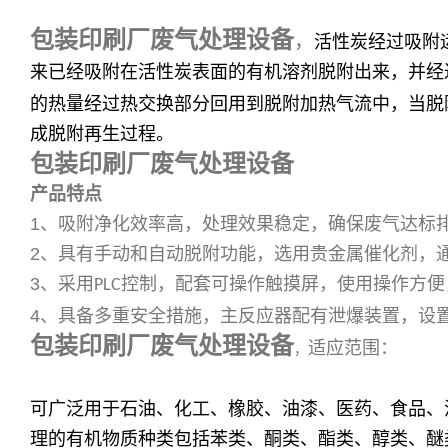
包装印刷厂废气处理设备
，
活性炭经过吸附
来已经吸附在活性炭表面的有机溶剂脱附出来，并经
的热量经过热交换部分回用到脱附加热气流中，当脱
成脱附再生过程。
包装印刷厂废气处理设备
产品特点
1
、吸附净化效率高，处理效果稳定，确保废气达标
2
、具有手动和自动脱附功能，选用贵金属催化剂，
3
、采用
控制，配套可操作触摸屏，使用操作方便
PLC
4
、具备多重安全措施，主反应器配有泄爆装置，设
包装印刷厂废气处理设备
适应范围：
，
可广泛用于石油、化工、橡胶、油漆、医药、食品、
理的有机物质种类包括苯类、酮类、酯类、醇类、醚