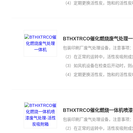
（4）定期更换活性炭，饱和的活性炭吸附效率
BTHXTRCO催化燃烧废气处理
包装印刷厂废气处理设备，注意事项：
（2）在正常的运转中，活性炭吸附成
（3）如风机设备在检查后开动时，则
（4）定期更换活性炭，饱和的活性炭吸附效率
BTHXTRCO催化燃烧一体机喷
包装印刷厂废气处理设备，注意事项：
（2）在正常的运转中，活性炭吸附成