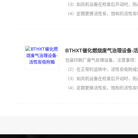
（3）如风机设备在检查后开动时，则
（4）定期更换活性炭，饱和的活性炭吸附效率
BTHXT催化燃烧废气治理设备-
包装印刷厂废气处理设备，注意事项：
（2）在正常的运转中，活性炭吸附成
（3）如风机设备在检查后开动时，则
（4）定期更换活性炭，饱和的活性炭吸附效率