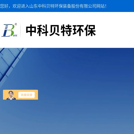
您好，欢迎进入山东中科贝特环保装备股份有限公司网站！