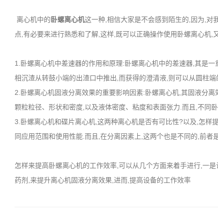
离心机中的
卧螺离心机
这一种,相信大家是不会感到陌生的,因为,对
点,有必要来进行熟悉和了解,这样,既可以正确操作使用卧螺离心机,
1.卧螺离心机中差速器的作用和原理:卧螺离心机中的差速器,其是一
相沉渣从转鼓小端的出渣口中推出,而获得的澄清液,则可以从圆柱端的
2.卧螺离心机固液分离效果的重要影响因素:卧螺离心机,其固液分离
颗粒粒径、形状和密度,以及液体密度、粘度和表面张力.而且,不同
3.卧螺离心机和碟片离心机,这两种离心机是否有可比性?以及,怎样
同应用范围和使用性能.而且,在分离因素上,这两个也是不同的,前者是为25
怎样来提高卧螺离心机的工作效率,可以从几个方面来着手进行,一是
药剂,来提升离心机固液分离效果,进而,提高设备的工作效率