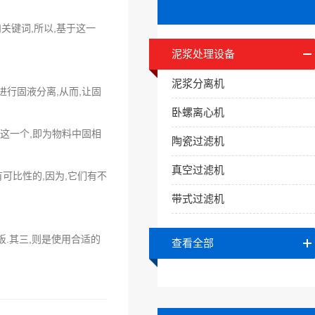
关键词,所以,基于这一
泥浆处理设备
泥浆分离机
进行固液分离,从而,让固
卧螺离心机
质这一个,即为物料中固相
陶瓷过滤机
真空过滤机
可比性的,因为,它们有不
带式过滤机
.其三,则是使用合适的
查看全部