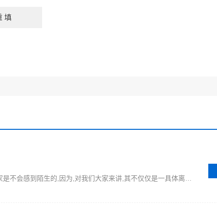
离心机中的卧螺离心机这一种,相信大家是不会感到陌生的,因为,对我们大家来讲,其不仅仅是一具体离心机种类,而且在网站中,还是网站产品和关键词,所以,基于这一点,有必要来进行熟悉和了解,这样,既可以正确操作使用卧螺离心机,又可以进一步熟悉该网站及其生产厂家.