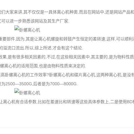
我们大家来讲,其不仅仅是一具体离心机种类,而且在网站中,还是网站产品和
又可以进一步熟悉该网站及其生产厂家.
重要部件,因为,其是让离心机螺旋和转鼓产生恒定的差转速,这样,可以顺利
溢流口流出.所以,综上所述,才会有这个结论.
效果,是有很多相关因素的,不过,在这些相关因素中,其主要的,是为物料性
卧螺离心机的适用范围,也是由物料性质来决定的.
提高卧螺离心机的工作效率?卧螺离心机和碟片离心机,这两种离心机,是没有
00—3500G,后者是为7000—8000G.
让离心机有合适参数,比如在差速比和转速等这些具体参数上,二是使用BD板