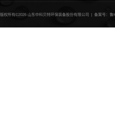
一体化气浮设备
刮（吸）泥机
版权所有©2026 山东中科贝特环保装备股份有限公司 |
备案号：鲁IC
砂水分离器
加药装置
中水回用设备
斜管沉淀器
过滤器
MBR膜生物反应器
IC厌氧反应器
过滤机
过滤沉淀除砂设备类
微滤机
输送机
曝气机
消毒设备