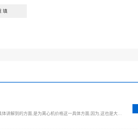
对卧式离心机这一机器设备,下面将会具体讲解到的方面,是为离心机价格这一具体方面,因为,这也是大家所希望的,这样可以来深入离心机这一产品中,并同时,让大家有些新的收获,而不是停止不前,从而,影响到该产品的学习进程.