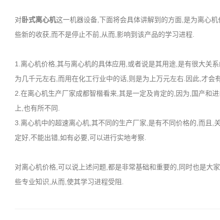
对
卧式
离心机
这一机器设备,下面将会具体讲解到的方面,是为离心机
些新的收获,而不是停止不前,从而,影响到该产品的学习进程.
1.离心机价格,其与离心机的具体应用,或者说是其用途,是有很大关系
为几千元左右,而用在化工行业中的话,则是为上万元左右.因此,才会
2.在离心机生产厂家成都智楷看来,其是一定及肯定的,因为,国产和
上,也有所不同.
3.离心机中的超速离心机,其不同的生产厂家,是有不同价格的,而且,
定好,不能出错,如有必要,可以进行实地考察.
对离心机价格,可以说上述问题,都是非常基础和重要的,同时也是大
些专业知识,从而,使其学习进程受阻.