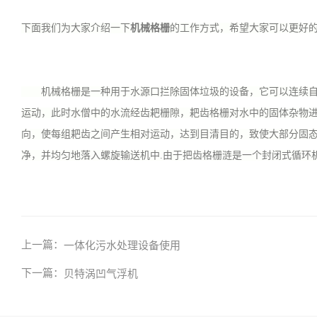
下面我们为大家介绍一下
机械格栅
的工作方式，希望大家可以更好
机械格栅是一种用于水源口拦除固体垃圾的设备，它可以连续自动
运动，此时水僧中的水流经齿耙栅隙，耙齿格栅对水中的固体杂物
向，使每组耙齿之间产生相对运动，达到目清目的，致使大部分固
净，并均匀地落入螺旋输送机中.由于把齿格栅涟是一个封闭式循环
上一篇：
一体化污水处理设备使用
下一篇：
贝特涡凹气浮机