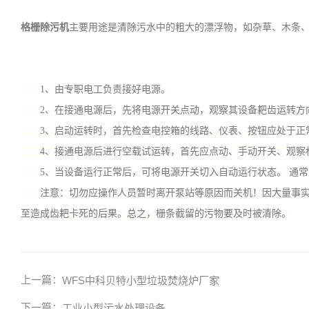
格栅除污机
主要用途是清除污水中的粗大的漂浮物，如杂草、木条
1、由专职电工负责接好电源。
2、在接通电源后，先将电源开关点动，观察其设备耙齿运转方向
3、启动运转时，首先检查电控箱的线路、仪表、按钮应处于正常
4、接通电源后进行空载试运转，首先应点动、手动开关、观察格
5、当设备运行正常后，可将电源开关切入自动运行状态。 通常
注意：切勿应操作人员暂时离开泵站等原因而关机！因大量事实表
至造成齿耙卡死的后果。总之，栅条截留的污物要及时被清除。
上一篇：
WFS中科贝特小型垃圾焚烧炉厂家
下一篇：
工业小型污水处理设备