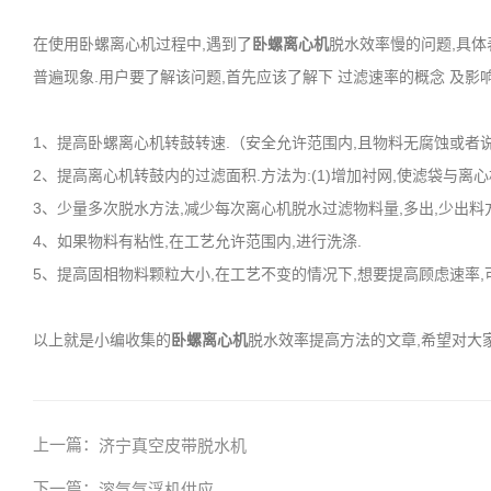
在使用卧螺离心机过程中,遇到了
卧螺离心机
脱水效率慢的问题,具体
普遍现象.用户要了解该问题,首先应该了解下 过滤速率的概念 及影
1、提高卧螺离心机转鼓转速.（安全允许范围内,且物料无腐蚀或者
2、提高离心机转鼓内的过滤面积.方法为:(1)增加衬网,使滤袋与离心
3、少量多次脱水方法,减少每次离心机脱水过滤物料量,多出,少出料
4、如果物料有粘性,在工艺允许范围内,进行洗涤.
5、提高固相物料颗粒大小,在工艺不变的情况下,想要提高顾虑速率,
以上就是小编收集的
卧螺离心机
脱水效率提高方法的文章,希望对大家
上一篇：
济宁真空皮带脱水机
下一篇：
溶气气浮机供应