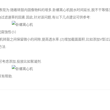
表现为:随着转鼓内固像物料的增多,卧螺离心机脱水时间延长,脱不干等情况
响过滤速率的因素.因此,针对该问题,有以下几点建议可供参考:
说腐蚀性小）
机转鼓之间保留微小的间隙,提高透水率.(2)增加截面面积,比如添加V型过
方法.
可考虑添加,投放比如絮凝剂.
有帮助.