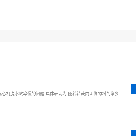
在使用卧螺离心机过程中,遇到了卧螺离心机脱水效率慢的问题,具体表现为:随着转鼓内固像物料的增多,卧螺离心机脱水时间延长,脱不干等情况的出现. 这个现象属于普遍现象.用户要了解该问题,首先应该了解下 过滤速率的概念 及影响过滤速率的因素.因此,针对该问题,有以下几点建议可供参考: