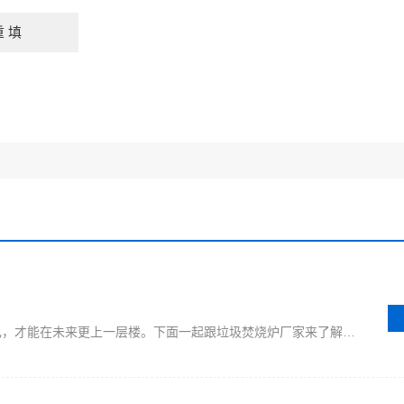
未来的生活一片憧憬，做好当下的自己，才能在未来更上一层楼。下面一起跟垃圾焚烧炉厂家来了解一番关于有机废水焚烧炉工作原理，希望在此能够给大家提供一些参考！