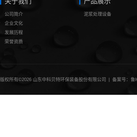
关于我们
产品展示
公司简介
泥浆处理设备
企业文化
发展历程
荣誉资质
版权所有©2026 山东中科贝特环保装备股份有限公司 |
备案号：鲁IC