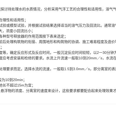
究探讨待处理水的水质情况，分析采用气浮工艺的合理性和适用性，溶气
合理性和适用性；
验或模型试验，并根据试验结果选择适当的溶气压力及回流比。通常溶气
比大，浓度小回流比小；
各种型号释放器的作用范围按下表来选定；
后处理构筑物的衔接、周围地形和构筑物的协调、施工难易程度及造价
式；
等，确定反应形式及反应时间，一般沉淀反应时间较短，以2一30分钟
考虑安装和检修的要求。水流上升流速一般取10到20mm／s，水流
求而定。选择水流的流速，一般取1.5到3.0mm／s，即分离室的表面
10到20min；
长不超过15m为宜；
悬浮物的浓度、分离室的速度来设计，这些要求都要配合起来处理效果