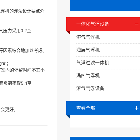
气浮机的浮法设计要点介
一体化气浮设备
压力采用0.2至
溶气气浮机
浅层气浮机
等因素综合地加以考虑。
气浮过滤一体机
为宜；
在室内的停留时间不宜小
涡凹气浮机
负荷率取5.4至
溶气气浮设备
查看全部
才会更好。