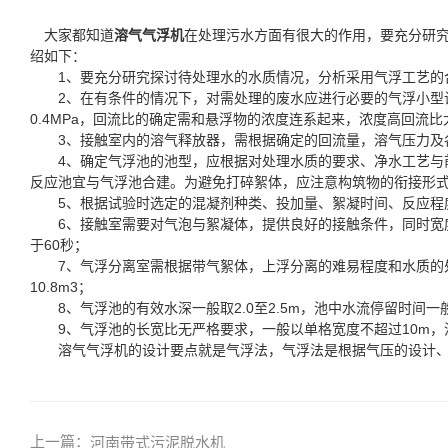
大家都知道
溶气气浮机
在处理污水方面有很大的作用，要充分研
绍如下：
1、要充分研究探讨待处理水的水质情况，分析采用气浮工艺的
2、在有条件的情况下，对需处理的废水应进行必要的气浮小型试
0.4MPa，回流比的确定需和悬浮物的浓度连系起来，浓度高回流
3、接触室内的溶气释放器，需根据确定的回流量，溶气压力及
4、确定气浮池的池型，应根据对处理水质的要求、净水工艺与前
反应池宜与气浮池合建。为避免打碎絮体，应注意构筑物的衔接形
5、根据试验时选定的混凝剂种类、投加量、絮凝时间、反应程度
6、接触室需要对气泡与絮凝体，提供良好的接触条件，同时宽度应
于60秒；
7、气浮分离室需根据带气絮体，上浮分离的难易程度和水质的处理要
10.8m3；
8、气浮池的有效水深一般取2.0至2.5m，池中水流停留时间一般为
9、气浮池的长宽比无严格要求，一般以单格宽度不超过10m，池
溶气气浮机的设计要点就是气浮法，气浮法是根据气压的设计、
上一篇：
河南带式污泥脱水机