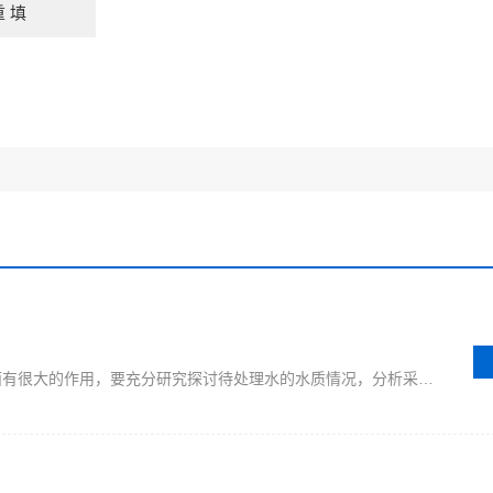
大家都知道溶气气浮机在处理污水方面有很大的作用，要充分研究探讨待处理水的水质情况，分析采用气浮工艺的合理性和适用性，溶气气浮机的浮法设计要点介绍如下：