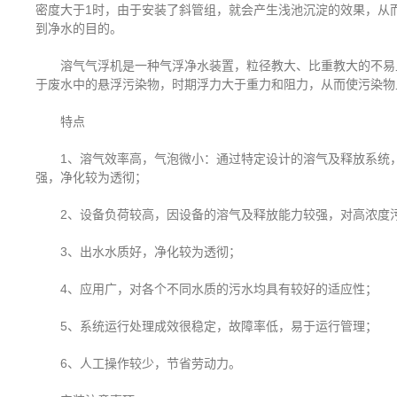
密度大于1时，由于安装了斜管组，就会产生浅池沉淀的效果，从
到净水的目的。
溶气气浮机是一种气浮净水装置，粒径教大、比重教大的不易上
于废水中的悬浮污染物，时期浮力大于重力和阻力，从而使污染物
特点
1、溶气效率高，气泡微小：通过特定设计的溶气及释放系统，
强，净化较为透彻；
2、设备负荷较高，因设备的溶气及释放能力较强，对高浓度污
3、出水水质好，净化较为透彻；
4、应用广，对各个不同水质的污水均具有较好的适应性；
5、系统运行处理成效很稳定，故障率低，易于运行管理；
6、人工操作较少，节省劳动力。