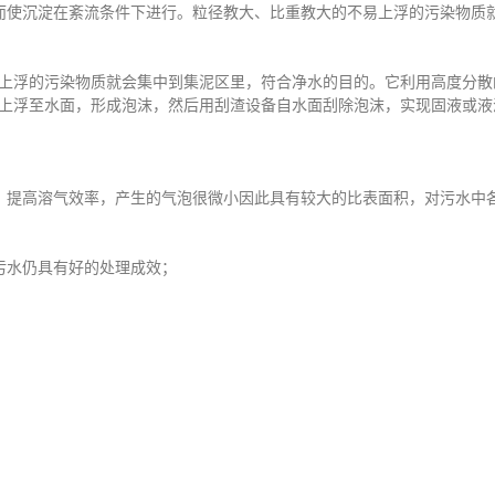
而使沉淀在紊流条件下进行。粒径教大、比重教大的不易上浮的污染物质
浮的污染物质就会集中到集泥区里，符合净水的目的。它利用高度分散
上浮至水面，形成泡沫，然后用刮渣设备自水面刮除泡沫，实现固液或液
提高溶气效率，产生的气泡很微小因此具有较大的比表面积，对污水中
水仍具有好的处理成效；