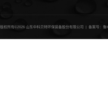
版权所有©2026 山东中科贝特环保装备股份有限公司 |
备案号：鲁IC