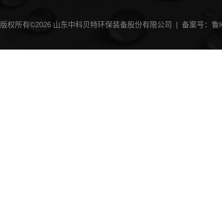
版权所有©2026 山东中科贝特环保装备股份有限公司 |
备案号：鲁IC