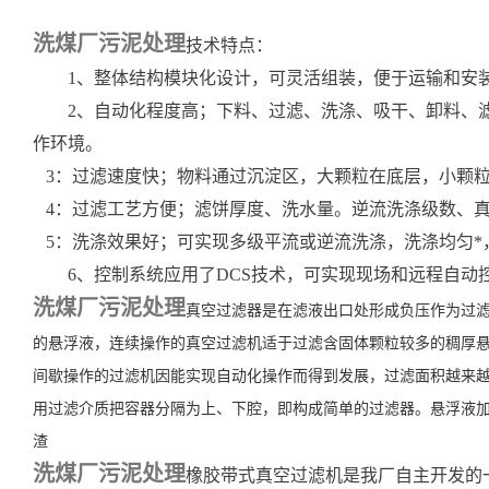
洗煤厂污泥处理
技术特点：
1、整体结构模块化设计，可灵活组装，便于运输和安
2、自动化程度高；下料、过滤、洗涤、吸干、卸料、滤
作环境。
3：过滤速度快；物料通过沉淀区，大颗粒在底层，小颗粒
4：过滤工艺方便；滤饼厚度、洗水量。逆流洗涤级数、
5：洗涤效果好；可实现多级平流或逆流洗涤，洗涤均匀*
6、控制系统应用了DCS技术，可实现现场和远程自动
洗煤厂污泥处理
真空过滤器是在滤液出口处形成负压作为过
的悬浮液，连续操作的真空过滤机适于过滤含固体颗粒较多的稠厚
间歇操作的过滤机因能实现自动化操作而得到发展，过滤面积越来
用过滤介质把容器分隔为上、下腔，即构成简单的过滤器。悬浮液
渣
洗煤厂污泥处理
橡胶带式真空过滤机是我厂自主开发的