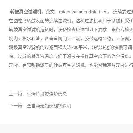
转鼓真空过滤机
，英文：rotary vacuum disk -fi
在圆柱形转鼓表面的连续过滤机。这种过滤机初用于制碱和采
转鼓真空过滤机
运转时，设备检查应达到以下要求：设备专检
坑内无积水和渣，各管道阀门无泄漏，胶带运输平稳，无偏离
转鼓真空过滤机
的过滤面积大达200平米，转鼓转速的快慢可调节滤
帕。过滤的悬浮液温度应低于滤液在操作真空度下的汽化温度
浮液。有预敷助滤层的转鼓真空过滤机，也能对稀薄悬浮液进
上一篇：
生活垃圾焚烧炉信息
下一篇：
全自动无轴螺旋输送机