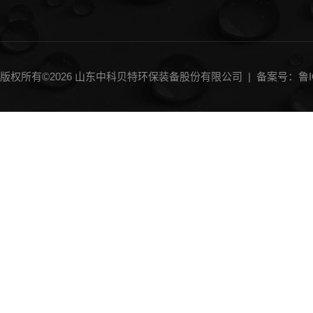
版权所有©2026 山东中科贝特环保装备股份有限公司 |
备案号：鲁IC