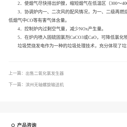
2．使烟气尽快排出炉膛，缩短烟气在低温区（300～40
3．协调炉内一、二次风的配风情况，为一、二级再燃烧
低烟气中CO等有害气体含量。
4．控制炉内过剩空气量，减少NOx产生量。
5．在炉内喷入固硫固氯剂CaCO3或CaO，可降低氯
垃圾焚烧发电作为一种的垃圾处理技术，充分体现了垃圾
上一篇：
出售二氧化氯发生器
下一篇：
滨州无轴螺旋输送机
产品咨询