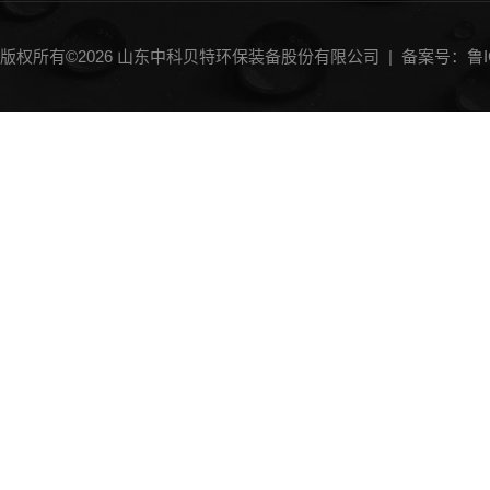
版权所有©2026 山东中科贝特环保装备股份有限公司 |
备案号：鲁IC