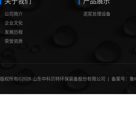
关于我们
产品展示
公司简介
泥浆处理设备
企业文化
发展历程
荣誉资质
版权所有©2026 山东中科贝特环保装备股份有限公司 |
备案号：鲁IC