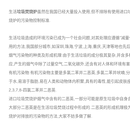
生活
垃圾焚烧炉
虽然在我国已经大量投入使用,但不排除有使用进口
烧炉的污染物控制标准.
生活垃圾造成的环境污染已成为一个社会问题,对其处理应遵循"减量化
用的方法,我国部分城市,如深圳,珠海,宁波,上海,重庆,天津等地也先
烟气污染物的种类及形成机理:由于生活垃圾的成分极其复杂,并含多种
应,产生的烟气中除了过量空气,二氧化碳外,还含有对人体和环境有害
有机污染物:有机污染物主要是多氯二苯并二恶英,多氯二苯并吠喃,分别
于水,易溶于脂肪,易在人类和动物体内积聚,具有的毒性,能引起皮肤座
2,3,7,8-四氯二苯并二恶英.
进口垃圾焚烧炉烟气中含有的二恶英,一部分可能是原生垃圾中自身含
大部分二恶英是在生活垃圾焚烧过程中形成的.二恶英的形成机理极为
烧炉对排放的污染物的方法,大家不妨多做了解.