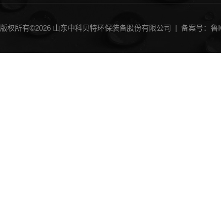
一体化气浮设备
刮（吸）泥机
版权所有©2026 山东中科贝特环保装备股份有限公司 |
备案号：鲁IC
砂水分离器
加药装置
中水回用设备
斜管沉淀器
过滤器
MBR膜生物反应器
IC厌氧反应器
过滤机
过滤沉淀除砂设备类
微滤机
输送机
曝气机
消毒设备