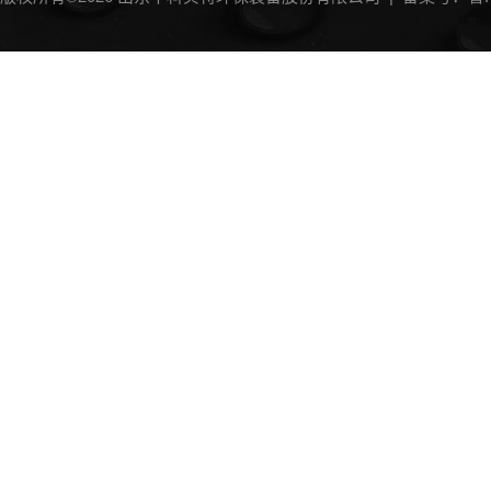
砂水分离器
加药装置
中水回用设备
斜管沉淀器
过滤器
MBR膜生物反应器
IC厌氧反应器
过滤机
过滤沉淀除砂设备类
微滤机
输送机
曝气机
消毒设备
发酵装置
废气处理设备