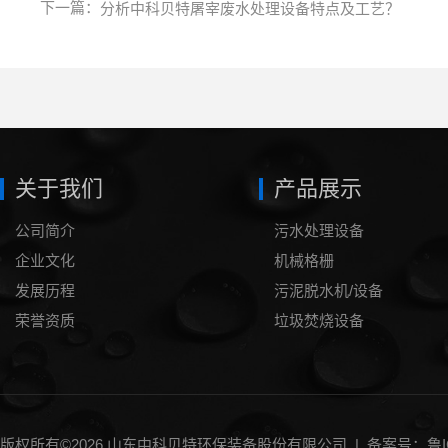
下一篇：
分析中科贝特屠宰废水处理设备特点及工艺？
关于我们
产品展示
公司简介
污水处理设备
企业文化
机械格栅
发展历程
污泥脱水机/设备
荣誉资质
垃圾焚烧设备
泥浆处理设备
压滤机
一体化气浮设备
刮（吸）泥机
版权所有©2026 山东中科贝特环保装备股份有限公司 |
备案号：鲁IC