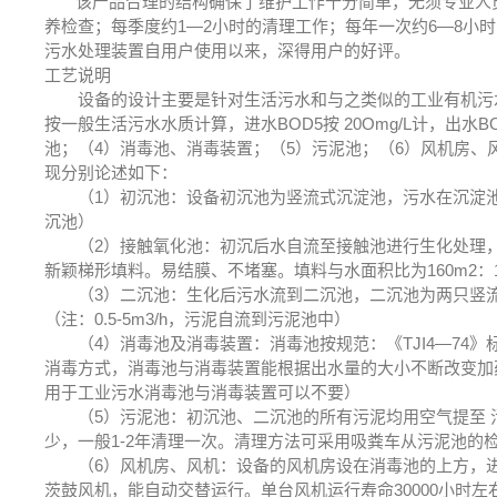
该产品合理的结构确保了维护工作十分简单，无须专业人员执
养检查；每季度约1—2小时的清理工作；每年一次约6—8小
污水处理装置自用户使用以来，深得用户的好评。
工艺说明
设备的设计主要是针对生活污水和与之类似的工业有机污水
按一般生活污水水质计算，进水BOD5按 20Omg/L计，出水
池；（4）消毒池、消毒装置；（5）污泥池；（6）风机房、
现分别论述如下：
（1）初沉池：设备初沉池为竖流式沉淀池，污水在沉淀池的上升流
沉池）
（2）接触氧化池：初沉后水自流至接触池进行生化处理，接
新颖梯形填料。易结膜、不堵塞。填料与水面积比为160m2：1m3
（3）二沉池：生化后污水流到二沉池，二沉池为两只竖流式沉
（注：0.5-5m3/h，污泥自流到污泥池中）
（4）消毒池及消毒装置：消毒池按规范：《T
J
I4—74
消毒方式，消毒池与消毒装置能根据出水量的大小不断改变加
用于工业污水消毒池与消毒装置可以不要）
（5）污泥池：初沉池、二沉池的所有污泥均用空气提至 
少，一般1-2年清理一次。清理方法可采用吸粪车从污泥池的检查
（6）风机房、风机：设备的风机房设在消毒池的上方，进
茨鼓风机，能自动交替运行。单台风机运行寿命30000小时左