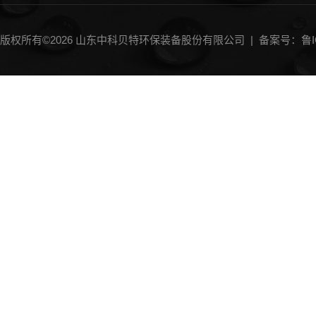
一体化气浮设备
刮（吸）泥机
版权所有©2026 山东中科贝特环保装备股份有限公司 |
备案号：鲁IC
砂水分离器
加药装置
中水回用设备
斜管沉淀器
过滤器
MBR膜生物反应器
IC厌氧反应器
过滤机
过滤沉淀除砂设备类
微滤机
输送机
曝气机
消毒设备