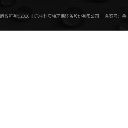
一体化气浮设备
刮（吸）泥机
版权所有©2026 山东中科贝特环保装备股份有限公司 |
备案号：鲁IC
砂水分离器
加药装置
中水回用设备
斜管沉淀器
过滤器
MBR膜生物反应器
IC厌氧反应器
过滤机
过滤沉淀除砂设备类
微滤机
输送机
曝气机
消毒设备