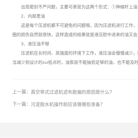
出现密封不严问题，主要可表现为这两个形式：①伸缩杆上油当
2、内部患油
这是每个压滤机都不可避免的问题哦，因为压滤机进行工作，液
圈的损伤自然就很快，这样造成的结果就是液压腔中进来的油又会
3、液压油不够
压滤机在长时间、高强度的环境下工作，液压油会慢慢减少，因
当减少到设计的zui低点时，油泵就不能抽到足够的油，也不能
上一篇：
真空带式过滤机滤布跑偏的原因是什么?
下一篇：
污泥脱水机操作前应该做哪些准备？