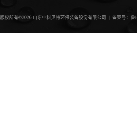
一体化气浮设备
刮（吸）泥机
版权所有©2026 山东中科贝特环保装备股份有限公司 |
备案号：鲁IC
砂水分离器
加药装置
中水回用设备
斜管沉淀器
过滤器
MBR膜生物反应器
IC厌氧反应器
过滤机
过滤沉淀除砂设备类
微滤机
输送机
曝气机
消毒设备