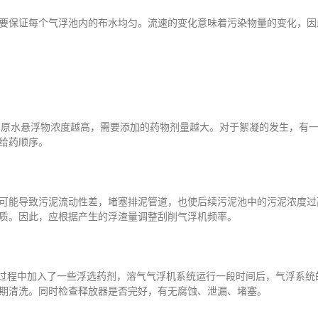
保证每个气浮池内的布水均匀。流速的变化意味着污染物量的变化，因
原水悬浮物浓度越高，需要添加的药物剂量越大。对于絮凝的发生，有一
给药顺序。
能导致污泥流动性差，堵塞排泥管道，也使后续污泥池中的污泥浓度过
质。因此，应根据产生的浮渣量调整刮削气浮机频率。
过程中加入了一些浮选药剂，溶气气浮机系统运行一段时间后，气浮系统
期清洗。同时检查释放器是否完好，有无腐蚀、泄漏、堵塞。