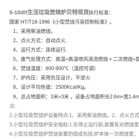
5-10d/t生活垃圾焚烧炉贝特现货
执行标准：
国家 HT/T18-1996《小型焚烧污染控制标准》。
1、采用柴油燃烧。
2、点火方式：自动点火.
4、运行方式：连续运行.
5、废气处理方式：高温+高温
喷风涡流燃烧＋二次燃烧+
6、焚烧温度：600-900℃（温控可调）
7、炉内压：采用负压设计，不逆火
8、设计平均热值：2500Kcal/Kg。
9、总占地面积：3米×3米 ，设备占地面积长2.6m×宽1.
点:
2.小型垃圾焚烧炉设备特点:1、采用柴油燃烧。2、点火方式:自
3.小型垃圾焚烧炉安全指标:1.在停止运行前,装置有对燃烧室
4.小型垃圾焚烧炉焚烧装置的组成包括:炉本体一次燃烧室、