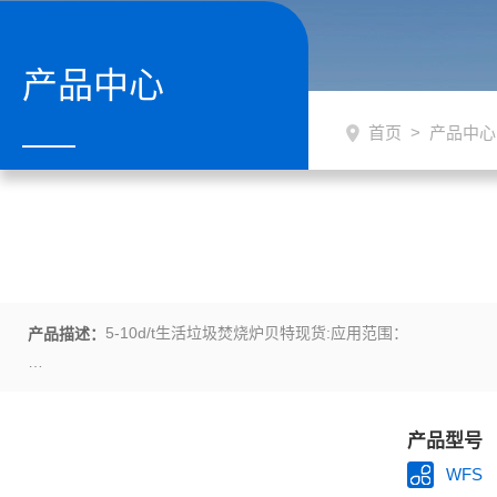
产品中心
首页
>
产品中心
5-10d/t生活垃圾焚烧炉贝特现货:应用范围：
产品描述：
1、 工业废弃物（高分子废弃物）：塑料PE、PU、橡胶（轮胎）
产品型号
2、 医疗废弃物：针筒、手套、包带、纱布、输血管、脏器等感染性
WFS