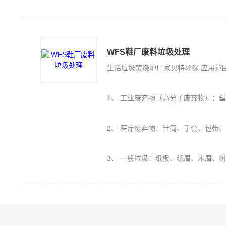
WFS鞋厂废料垃圾处理
生活垃圾焚烧炉厂家贝特环保:应用范
1、 工业废弃物（高分子废弃物）：塑料PE、PU、橡胶（轮胎）、保丽
2、 医疗废弃物：针筒、手套、包带
3、 一般垃圾：纸板、纸屑、木屑、