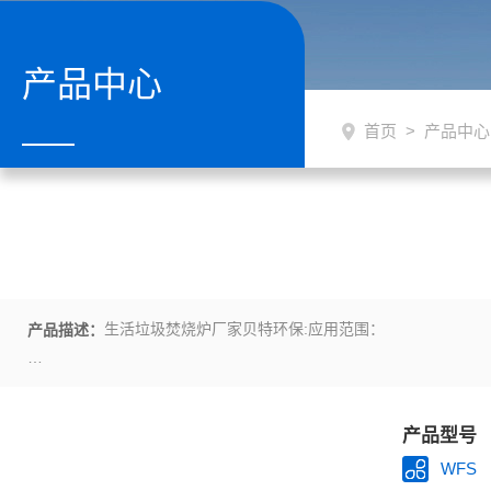
产品中心
首页
>
产品中心
生活垃圾焚烧炉厂家贝特环保:应用范围：
产品描述：
1、 工业废弃物（高分子废弃物）：塑料PE、PU、橡胶（轮胎）
产品型号
2、 医疗废弃物：针筒、手套、包带、纱布、输血管、脏器等感染性
WFS