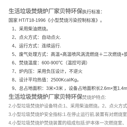
生活垃圾焚烧炉厂家贝特环保
执行标准：
国家 HT/T18-1996《小型焚烧污染控制标准》。
1、采用柴油燃烧。
2、点火方式：自动点火.
4、运行方式：连续运行.
5、废气处理方式：高温+高温喷风涡流燃烧＋二次燃烧+
6、焚烧温度：600-900℃（温控可调）
7、炉内压：采用负压设计，不逆火
8、设计平均热值：2500Kcal/Kg。
9、总占地面积：3米×3米 ，设备占地面积长2.6m×宽1.
生活垃圾焚烧炉厂家贝特环保
焚烧炉特点:
2.小型垃圾焚烧炉设备特点:1、采用柴油燃烧。2、点火方式:自
3.小型垃圾焚烧炉安全指标:1.在停止运行前,装置有对燃烧室
4.小型垃圾焚烧炉焚烧装置的组成包括:炉本体一次燃烧室、