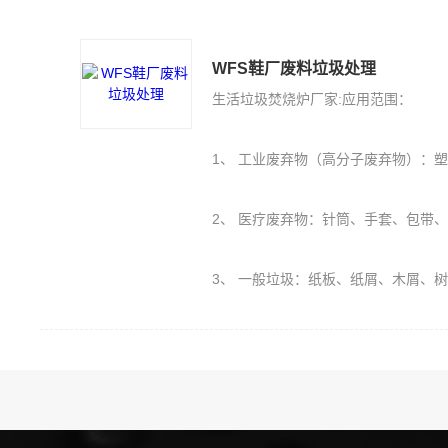
WFS鞋厂废料垃圾处理
生活垃圾焚烧炉厂家:应用范围：
1、 工业废弃物（高分子废弃物）：塑料PE、PU、橡胶（轮胎）、保丽
2、 医疗废弃物：针筒、手套、包带
3、 一般垃圾：纸板、纸屑、木屑、