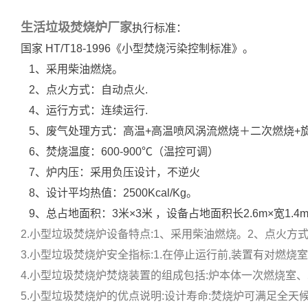
生活垃圾焚烧炉厂家
执行标准：
国家 HT/T18-1996《小型焚烧污染控制标准》。
1、采用柴油燃烧。
2、点火方式：自动点火.
4、运行方式：连续运行.
5、废气处理方式：高温+高温
喷风涡流燃烧＋二次燃烧+
6、焚烧温度：600-900℃（温控可调）
7、炉内压：采用负压设计，不逆火
8、设计平均热值：2500Kcal/Kg。
9、总占地面积：3米×3米 ，设备占地面积长2.6m×宽1.
2.小型垃圾焚烧炉设备特点:1、采用柴油燃烧。2、点火方式:自
3.小型垃圾焚烧炉安全指标:1.在停止运行前,装置有对燃烧室
4.小型垃圾焚烧炉焚烧装置的组成包括:炉本体一次燃烧室、
5.小型垃圾焚烧炉的优点说明:设计寿命:焚烧炉可满足全天候