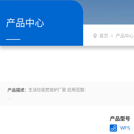
产品中心
首页
>
产品中心
生活垃圾焚烧炉厂家:应用范围：
产品描述：
1、 工业废弃物（高分子废弃物）：塑料PE、PU、橡胶（轮胎）
产品型号
2、 医疗废弃物：针筒、手套、包带、纱布、输血管、脏器等感染性
WFS