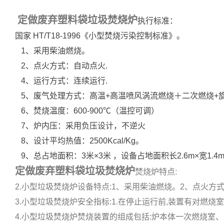
定做废弃塑料袋垃圾焚烧炉
执行标准：
国家 HT/T18-1996《小型焚烧污染控制标准》。
1、采用柴油燃烧。
2、点火方式：自动点火.
4、运行方式：连续运行.
5、废气处理方式：高温+高温喷风涡流燃烧＋二次燃烧+
6、焚烧温度：600-900℃（温控可调）
7、炉内压：采用负压设计，不逆火
8、设计平均热值：2500Kcal/Kg。
9、总占地面积：3米×3米 ，设备占地面积长2.6m×宽1.
定做废弃塑料袋垃圾焚烧炉
焚烧炉特点:
2.小型垃圾焚烧炉设备特点:1、采用柴油燃烧。2、点火方式:自
3.小型垃圾焚烧炉安全指标:1.在停止运行前,装置有对燃烧室
4.小型垃圾焚烧炉焚烧装置的组成包括:炉本体一次燃烧室、