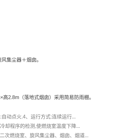
旋风集尘器＋烟囱。
4m×高2.8m（落地式烟囱）采用简易防雨棚。
动点火.4、运行方式:连续运行...
冷却程序的检测,使燃烧室温度下降...
二次燃烧室、旋风集尘器、烟囱、烟道...