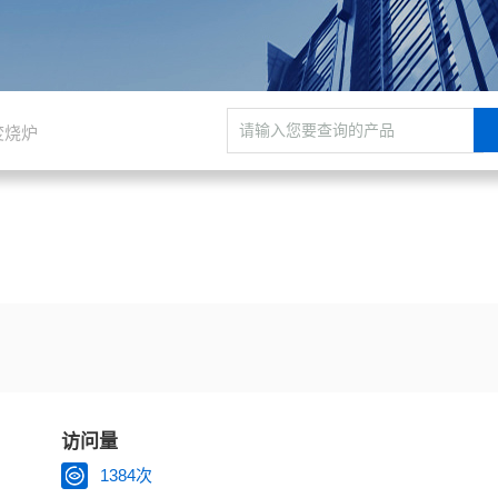
焚烧炉
层板、电木粉、尿素粉、菜瓜布、录音带、涂料、聚合物等。
访问量
1384次