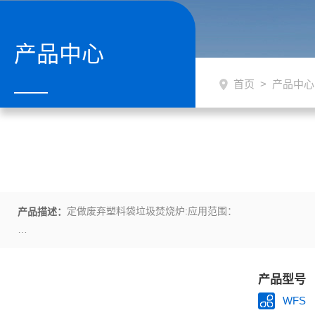
产品中心
首页
>
产品中心
定做废弃塑料袋垃圾焚烧炉:应用范围：
产品描述：
1、 工业废弃物（高分子废弃物）：塑料PE、PU、橡胶（轮胎）
产品型号
2、 医疗废弃物：针筒、手套、包带、纱布、输血管、脏器等感染性
WFS