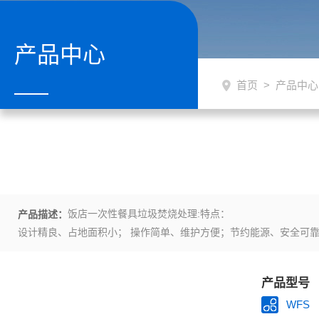
产品中心
首页
>
产品中心
饭店一次性餐具垃圾焚烧处理:特点：
产品描述：
设计精良、占地面积小； 操作简单、维护方便；节约能源、安全可靠； 价格低廉、运营寿命长。该设备工艺精良的一贯品质，全面实现了固废处理的“无害化、无量化、安定化"处理。是各类型养殖场、畜牧场
动物园、实验室安全处理固废的理想设备。
产品型号
WFS