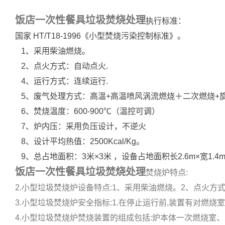
饭店一次性餐具垃圾焚烧处理
执行标准：
国家 HT/T18-1996《小型焚烧污染控制标准》。
1、采用柴油燃烧。
2、点火方式：自动点火.
4、运行方式：连续运行.
5、废气处理方式：高温+高温喷风涡流燃烧＋二次燃烧+
6、焚烧温度：600-900℃（温控可调）
7、炉内压：采用负压设计，不逆火
8、设计平均热值：2500Kcal/Kg。
9、总占地面积：3米×3米 ，设备占地面积长2.6m×宽1.
饭店一次性餐具垃圾焚烧处理
焚烧炉特点:
2.小型垃圾焚烧炉设备特点:1、采用柴油燃烧。2、点火方式:自
3.小型垃圾焚烧炉安全指标:1.在停止运行前,装置有对燃烧室
4.小型垃圾焚烧炉焚烧装置的组成包括:炉本体一次燃烧室、