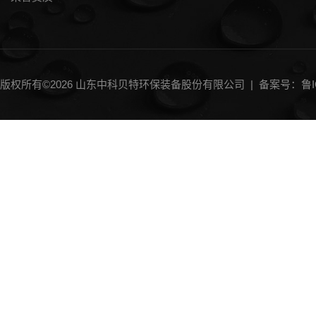
版权所有©2026 山东中科贝特环保装备股份有限公司 |
备案号：鲁IC