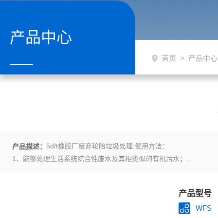
产品中心
首页
>
产品中心
5d/t橡胶厂废弃轮胎垃圾处理:使用方法：
产品描述：
1、能够处理生活系统综合性废水及其相类似的有机污水；
2、采用碳钢防腐、不锈钢、玻璃钢结构，具有耐腐蚀、抗老化等良好特
3、 全套装置施工简单、操作容易，所有机械设备均为自动化控制，
产品型号
WFS