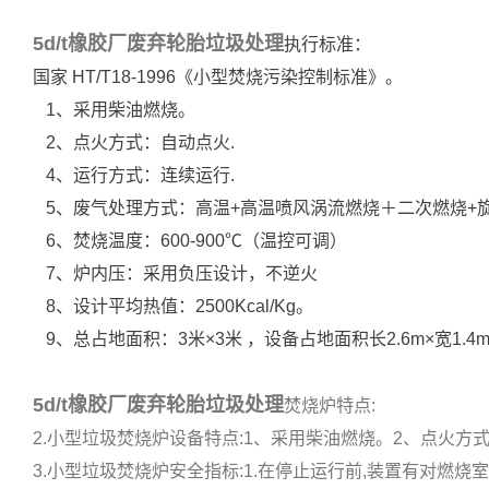
5d/t橡胶厂废弃轮胎垃圾处理
执行标准：
国家 HT/T18-1996《小型焚烧污染控制标准》。
1、采用柴油燃烧。
2、点火方式：自动点火.
4、运行方式：连续运行.
5、废气处理方式：高温+高温喷风涡流燃烧＋二次燃烧+
6、焚烧温度：600-900℃（温控可调）
7、炉内压：采用负压设计，不逆火
8、设计平均热值：2500Kcal/Kg。
9、总占地面积：3米×3米 ，设备占地面积长2.6m×宽1.
5d/t橡胶厂废弃轮胎垃圾处理
焚烧炉特点:
2.小型垃圾焚烧炉设备特点:1、采用柴油燃烧。2、点火方式:自
3.小型垃圾焚烧炉安全指标:1.在停止运行前,装置有对燃烧室