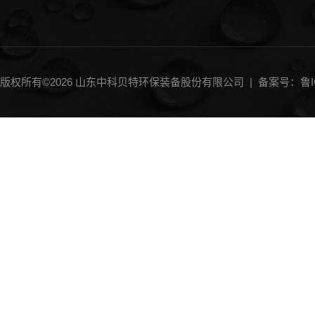
版权所有©2026 山东中科贝特环保装备股份有限公司 |
备案号：鲁IC