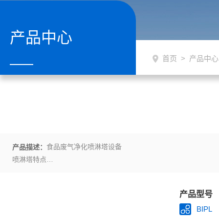
产品中心
首页
>
产品中心
食品废气净化喷淋塔设备
产品描述：
喷淋塔特点
（1）除尘脱硫效率高，采用碱性洗涤水时，脱硫效率可达85%。
（2）设备占地少，安装方便。
产品型号
（3）耗水、耗电指标较低。
（4）耐腐蚀、不磨损，使用寿命长。
BIPL